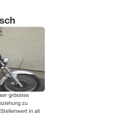
isch
ser grösstes
Beziehung zu
tellenwert in all