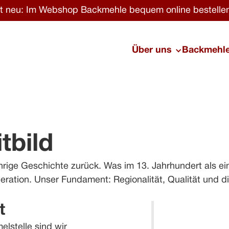
zt neu: Im Webshop Backmehle bequem online bestelle
Über uns
Backmehl
tbild
ährige Geschichte zurück. Was im 13. Jahrhundert als e
eneration. Unser Fundament: Regionalität, Qualität und
t
lstelle sind wir