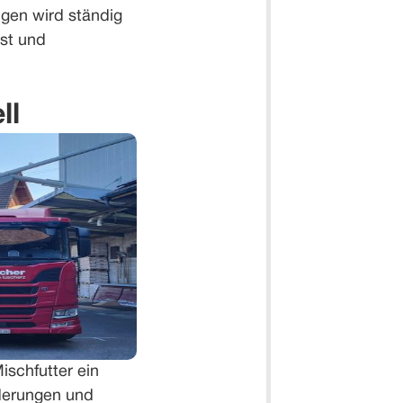
gen wird ständig
st und
ll
ischfutter ein
rderungen und