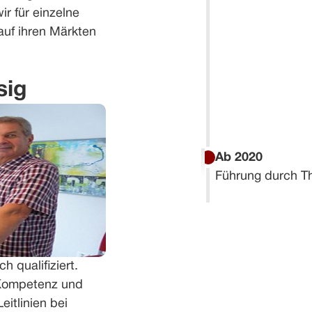
r für einzelne
auf ihren Märkten
sig
Ab 2020
Führung durch Th
h qualifiziert.
. Kompetenz und
itlinien bei